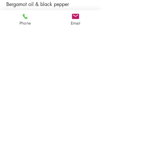
Bergamot oil & black pepper
ベルガモットオイルとブラックペッパ
ー
Phone
Email
￥650
SOFT CREAM （TAKE OUT）
ソフトクリームお持ち帰り
￥450
Caramel Nuts & Banana
￥800